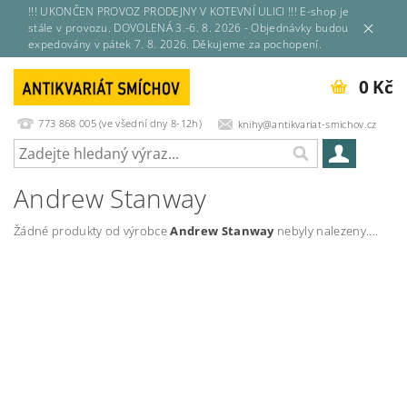
!!! UKONČEN PROVOZ PRODEJNY V KOTEVNÍ ULICI !!! E-shop je
stále v provozu. DOVOLENÁ 3.-6. 8. 2026 - Objednávky budou
expedovány v pátek 7. 8. 2026. Děkujeme za pochopení.
0 Kč
773 868 005 (ve všední dny 8-12h)
knihy@antikvariat-smichov.cz
Andrew Stanway
Žádné produkty od výrobce
Andrew Stanway
nebyly nalezeny....