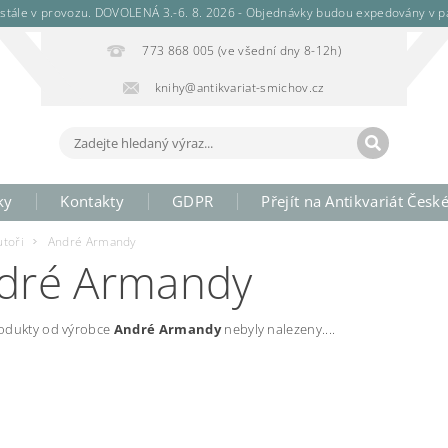
stále v provozu. DOVOLENÁ 3.-6. 8. 2026 - Objednávky budou expedovány v pá
773 868 005 (ve všední dny 8-12h)
knihy@antikvariat-smichov.cz
ky
Kontakty
GDPR
Přejít na Antikvariát Česk
utoři
André Armandy
dré Armandy
odukty od výrobce
André Armandy
nebyly nalezeny....