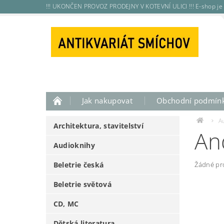
!!! UKONČEN PROVOZ PRODEJNY V KOTEVNÍ ULICI !!! E-shop je 
Jak nakupovat
Obchodní podmín
A
Architektura, stavitelství
An
Audioknihy
Beletrie česká
Žádné pr
Beletrie světová
CD, MC
Dětská literatura