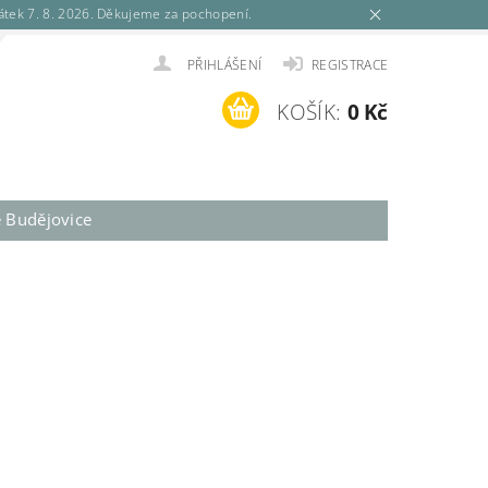
tek 7. 8. 2026. Děkujeme za pochopení.
PŘIHLÁŠENÍ
REGISTRACE
KOŠÍK:
0 Kč
é Budějovice