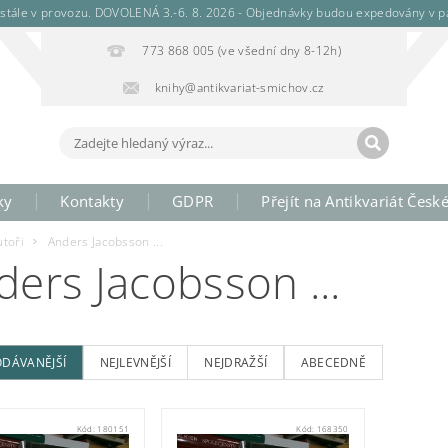
stále v provozu. DOVOLENÁ 3.-6. 8. 2026 - Objednávky budou expedovány v pá
773 868 005 (ve všední dny 8-12h)
knihy@antikvariat-smichov.cz
ky
Kontakty
GDPR
Přejít na Antikvariát Česk
utoři
Anders Jacobsson ...
ders Jacobsson ...
ODÁVANĚJŠÍ
NEJLEVNĚJŠÍ
NEJDRAŽŠÍ
ABECEDNĚ
Kód:
180151
Kód:
168350