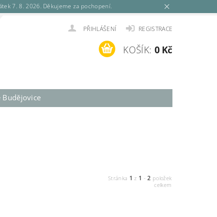
tek 7. 8. 2026. Děkujeme za pochopení.
PŘIHLÁŠENÍ
REGISTRACE
KOŠÍK:
0 Kč
é Budějovice
1
1
2
Stránka
z
-
položek
celkem