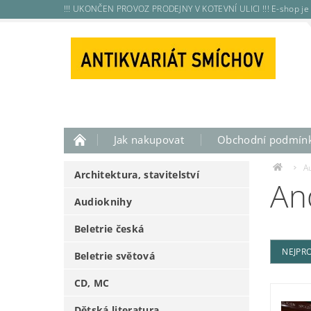
!!! UKONČEN PROVOZ PRODEJNY V KOTEVNÍ ULICI !!! E-shop je 
Jak nakupovat
Obchodní podmín
A
Architektura, stavitelství
An
Audioknihy
Beletrie česká
NEJPR
Beletrie světová
CD, MC
Dětská literatura