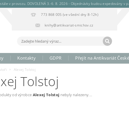
stále v provozu. DOVOLENÁ 3.-6. 8. 2026 - Objednávky budou expedovány v pá
773 868 005 (ve všední dny 8-12h)
knihy@antikvariat-smichov.cz
ky
Kontakty
GDPR
Přejít na Antikvariát Česk
utoři
Alexej Tolstoj
xej Tolstoj
odukty od výrobce
Alexej Tolstoj
nebyly nalezeny....