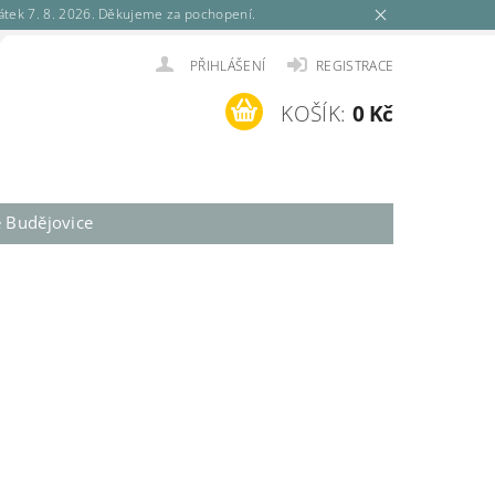
tek 7. 8. 2026. Děkujeme za pochopení.
PŘIHLÁŠENÍ
REGISTRACE
KOŠÍK:
0 Kč
é Budějovice