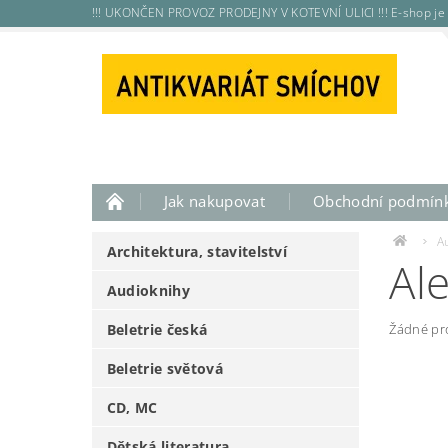
!!! UKONČEN PROVOZ PRODEJNY V KOTEVNÍ ULICI !!! E-shop je 
Jak nakupovat
Obchodní podmín
A
Architektura, stavitelství
Ale
Audioknihy
Beletrie česká
Žádné pr
Beletrie světová
CD, MC
Dětská literatura