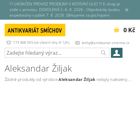
!!! UKONČEN PROVOZ PRODEJNY V KOTEVNÍ ULICI !!! E-shop je
stále v provozu. DOVOLENÁ 3.-6. 8. 2026 - Objednávky budou
expedovány v pátek 7. 8. 2026. Děkujeme za pochopení.
0 Kč
773 868 005 (ve všední dny 8-12h)
knihy@antikvariat-smichov.cz
Aleksandar Žiljak
Žádné produkty od výrobce
Aleksandar Žiljak
nebyly nalezeny....