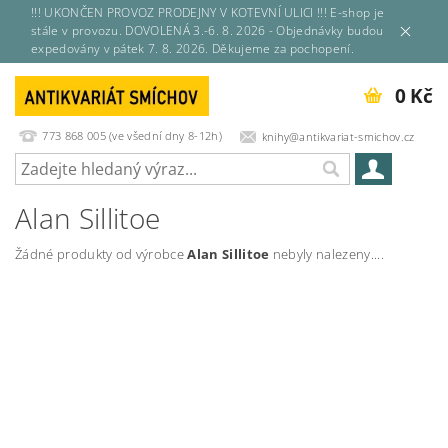
!!! UKONČEN PROVOZ PRODEJNY V KOTEVNÍ ULICI !!! E-shop je
stále v provozu. DOVOLENÁ 3.-6. 8. 2026 - Objednávky budou
expedovány v pátek 7. 8. 2026. Děkujeme za pochopení.
0 Kč
773 868 005 (ve všední dny 8-12h)
knihy@antikvariat-smichov.cz
Alan Sillitoe
Žádné produkty od výrobce
Alan Sillitoe
nebyly nalezeny....