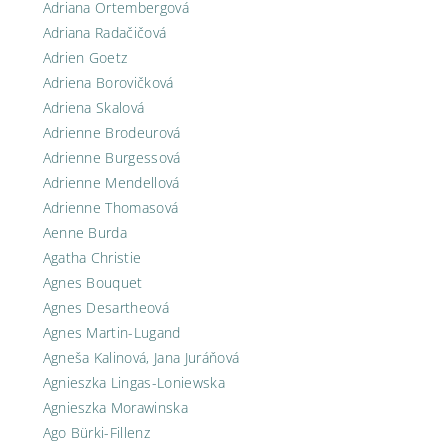
Adriana Ortembergová
Adriana Radačičová
Adrien Goetz
Adriena Borovičková
Adriena Skalová
Adrienne Brodeurová
Adrienne Burgessová
Adrienne Mendellová
Adrienne Thomasová
Aenne Burda
Agatha Christie
Agnes Bouquet
Agnes Desartheová
Agnes Martin-Lugand
Agneša Kalinová, Jana Juráňová
Agnieszka Lingas-Loniewska
Agnieszka Morawinska
Ago Bürki-Fillenz