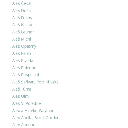
Aleš Česal
Aleš Duša
Aleš Fuchs
Aleš Kalina
Aleš Launer
Aleš Michl
Aleš Opatrný
Aleš Palán
Aleš Pivoda
Aleš Poledne
Aleš Pospíchal
Aleš Skřivan, Petr Křivský
Aleš Tůma
Aleš Ulm
Aleš V. Poledne
Alex a Hideko Wayman
Alex Abella, Scott Gordon
Alex Ahndoril