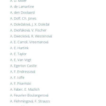
A. D. Miller
A. de Lamartine
A. den Doolaard
A. Doff, Ch. Jones
A. Doležalová, J. X. Doležal
A. Dvořáková, V. Fischer
A. Dwecková, R. Westenová
A. E. Carroll, Vreemanová
A. E. Hartink
A. E. Taylor
A. E. Van Vogt
A. Egerton Castle
A. F. Endressová
A. F. Ioffe
A. F. Pisemski
A. Faber, E. Mazlish
A. Feuvrier-Boulangerová
A. Flehmingová, F. Strauss