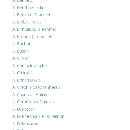
A. Bennett
A. Benthues a kol.
A. Bertram Chandler
A. Bibi, A. Tollet
A. Birnbaum, R. Kanmej
A. Brehm, J. Tomeček
A. Buchner
A. Busch
A. C. Nor
A. Cembalová a kol.
A. Cmíral
A. Conan Doyle
A. Czech z Czechenherzu
A. Čaputa, J. Holčík
A. Čermáková-Sluková
A. D. Foster
A. D. Friedman, P. R. Menon
A. D. Makarov