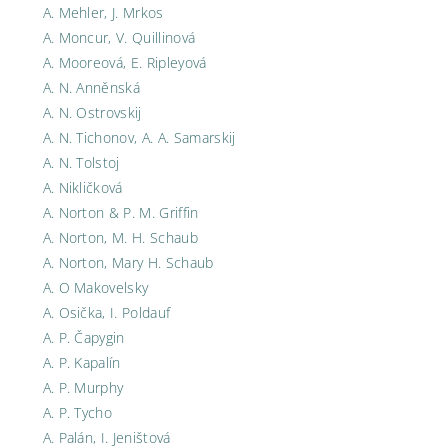
A. Mehler, J. Mrkos
A. Moncur, V. Quillinová
A. Mooreová, E. Ripleyová
A. N. Anněnská
A. N. Ostrovskij
A. N. Tichonov, A. A. Samarskij
A. N. Tolstoj
A. Nikličková
A. Norton & P. M. Griffin
A. Norton, M. H. Schaub
A. Norton, Mary H. Schaub
A. O Makovelsky
A. Osička, I. Poldauf
A. P. Čapygin
A. P. Kapalín
A. P. Murphy
A. P. Tycho
A. Palán, I. Jeništová