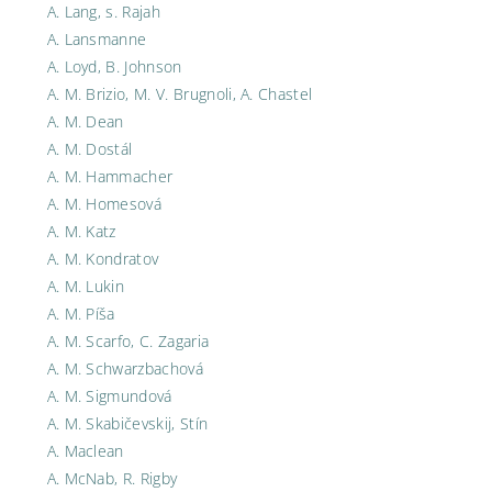
A. Lang, s. Rajah
A. Lansmanne
A. Loyd, B. Johnson
A. M. Brizio, M. V. Brugnoli, A. Chastel
A. M. Dean
A. M. Dostál
A. M. Hammacher
A. M. Homesová
A. M. Katz
A. M. Kondratov
A. M. Lukin
A. M. Píša
A. M. Scarfo, C. Zagaria
A. M. Schwarzbachová
A. M. Sigmundová
A. M. Skabičevskij, Stín
A. Maclean
A. McNab, R. Rigby