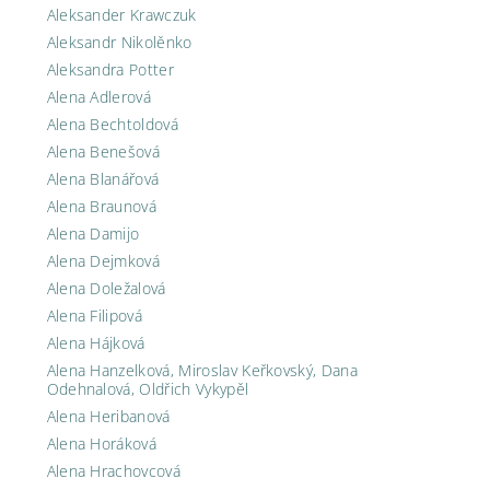
Aleksander Krawczuk
Aleksandr Nikolěnko
Aleksandra Potter
Alena Adlerová
Alena Bechtoldová
Alena Benešová
Alena Blanářová
Alena Braunová
Alena Damijo
Alena Dejmková
Alena Doležalová
Alena Filipová
Alena Hájková
Alena Hanzelková, Miroslav Keřkovský, Dana
Odehnalová, Oldřich Vykypěl
Alena Heribanová
Alena Horáková
Alena Hrachovcová