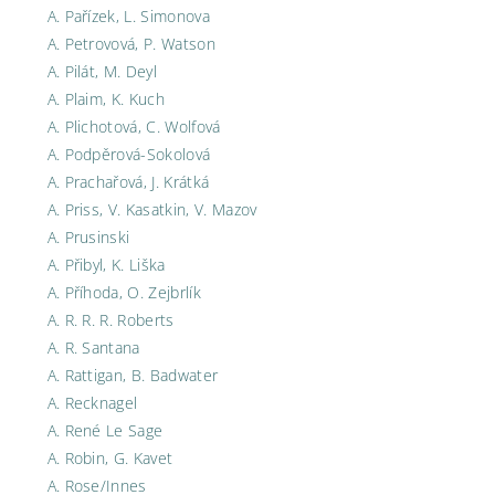
A. Pařízek, L. Simonova
A. Petrovová, P. Watson
A. Pilát, M. Deyl
A. Plaim, K. Kuch
A. Plichotová, C. Wolfová
A. Podpěrová-Sokolová
A. Prachařová, J. Krátká
A. Priss, V. Kasatkin, V. Mazov
A. Prusinski
A. Přibyl, K. Liška
A. Příhoda, O. Zejbrlík
A. R. R. R. Roberts
A. R. Santana
A. Rattigan, B. Badwater
A. Recknagel
A. René Le Sage
A. Robin, G. Kavet
A. Rose/Innes