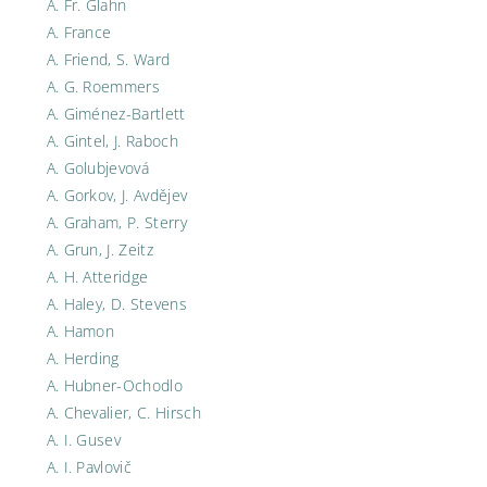
A. Fr. Glahn
A. France
A. Friend, S. Ward
A. G. Roemmers
A. Giménez-Bartlett
A. Gintel, J. Raboch
A. Golubjevová
A. Gorkov, J. Avdějev
A. Graham, P. Sterry
A. Grun, J. Zeitz
A. H. Atteridge
A. Haley, D. Stevens
A. Hamon
A. Herding
A. Hubner-Ochodlo
A. Chevalier, C. Hirsch
A. I. Gusev
A. I. Pavlovič