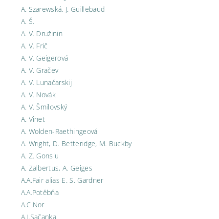
A. Szarewská, J. Guillebaud
A. Š.
A. V. Družinin
A. V. Frič
A. V. Geigerová
A. V. Gračev
A. V. Lunačarskij
A. V. Novák
A. V. Šmilovský
A. Vinet
A. Wolden-Raethingeová
A. Wright, D. Betteridge, M. Buckby
A. Z. Gonsiu
A. Zalbertus, A. Geiges
A.A.Fair alias E. S. Gardner
A.A.Potěbňa
A.C.Nor
A.I.Sačanka