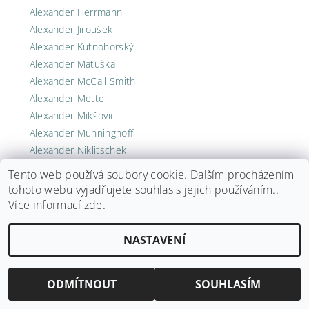
Alexander Herrmann
Alexander Jiroušek
Alexander Kutnohorský
Alexander Matuška
Alexander McCall Smith
Alexander Mette
Alexander Mikšovic
Alexander Münninghoff
Alexander Niklitschek
Alexander Popovskij
Tento web používá soubory cookie. Dalším procházením
Alexander Privalenkov
tohoto webu vyjadřujete souhlas s jejich používáním..
Alexander Söderberg
Více informací
zde
.
Alexander Solschenizyn
Alexander Solzhenitsyn
NASTAVENÍ
Alexander Svijaš
Alexander Trocchi
ODMÍTNOUT
SOUHLASÍM
Alexander von Schonburg
Alexander Walker