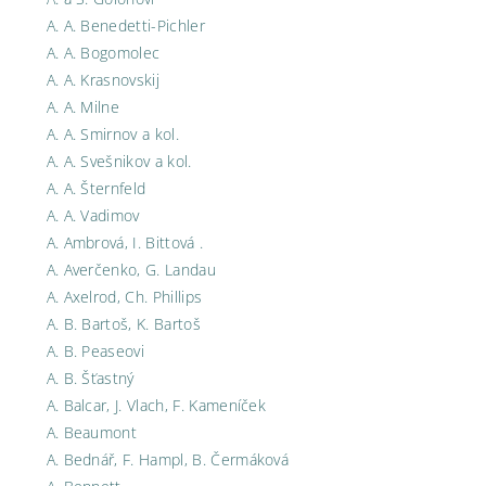
A. A. Benedetti-Pichler
A. A. Bogomolec
A. A. Krasnovskij
A. A. Milne
A. A. Smirnov a kol.
A. A. Svešnikov a kol.
A. A. Šternfeld
A. A. Vadimov
A. Ambrová, I. Bittová .
A. Averčenko, G. Landau
A. Axelrod, Ch. Phillips
A. B. Bartoš, K. Bartoš
A. B. Peaseovi
A. B. Šťastný
A. Balcar, J. Vlach, F. Kameníček
A. Beaumont
A. Bednář, F. Hampl, B. Čermáková