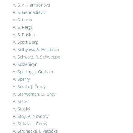
A. S. A. Harrisonová
A. S. Gennadievič
A. S. Locke
A. S. Pergill
A. S. Puškin
A. Scott Berg
A. Selbyová, A. Herdman
A. Schwarz, R. Schweppe
A. Solženicyn
A. Spelling, J. Graham
A. Sperry
A. Srkala, J. Černý
A. Starwoman, D. Gray
A. Stifter
A. Stocký
A. Stoy, A. Novotný
A. Strkala, J. Černý
A. Strunecká, J. Patočka