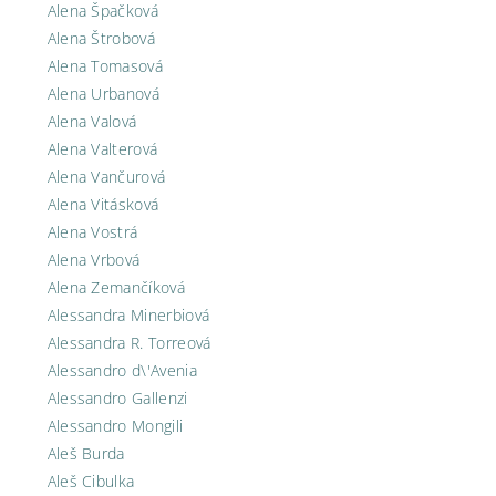
Alena Špačková
Alena Štrobová
Alena Tomasová
Alena Urbanová
Alena Valová
Alena Valterová
Alena Vančurová
Alena Vitásková
Alena Vostrá
Alena Vrbová
Alena Zemančíková
Alessandra Minerbiová
Alessandra R. Torreová
Alessandro d\'Avenia
Alessandro Gallenzi
Alessandro Mongili
Aleš Burda
Aleš Cibulka