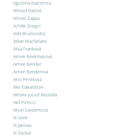
Agustina Bazterrica
Ahmed Rashid
Ahmet Zappa
Achille Gregor
Aida Brumovská
Aidan Macfarlane
Ailsa Franková
Aimée Beekmanová
Aimee Bender
Aimee Benderová
Aino Perviková
Ake Edwardson
Akhara Jussuf Mustafa
Akif Pirincci
Aksel Sandemose
Al Gore
Al Jarreau
Al Seckel