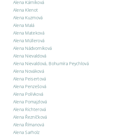
Alena Kárníková
Alena Klenot
Alena Kuzmová
Alena Malá
Alena Mateková
Alena Müllerová
Alena Nádvorníková
Alena Nievaldová
Alena Nievaldová, Bohumíra Peychlová
Alena Nováková
Alena Peisertová
Alena Penzešová
Alena Polívková
Alena Pomajzlová
Alena Richterová
Alena Řezníčková
Alena Římanová
Alena Sarholz