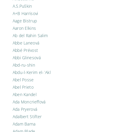
A.S.Puškin
A+B Harrisovi
Aage Bistrup
Aaron Elkins
Ab del Rahin Salim
Abbe Laneová
Abbé Prévost
Abbi Glinesová
Abd-ru-shin
Abdu-l-Kerim el-´Akl
Abel Posse
Abel Prieto
Aben Kandel
Ada Moncrieffová
Ada Pryerová
Adalbert Stifter
Adam Barna
Adam Blade