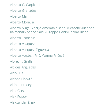
Alberto C. Carpiceci
Alberto Granados
Alberto Marini
Alberto Moravia
Alberto SughiGiorgio AmendolaDario MicacchiGiuseppe
RaimondiAlberico SalaGiuseppe BoniniSabino Iusco
Alberto Tronchin
Alberto Vázquez
Alberto Vázquez-Figueroa
Alberto Vojtěch Frič, Yvonna Fričová
Albrecht Gralle
Alcides Arguedas
Aldo Busi
Aldona Liobyté
Aldous Huxley
Alec Greven
Alek Popov
Aleksandar Žiljak