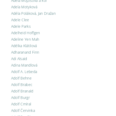
Adéla Mojžíšová a kol
Adela Motyková
Adéla Poláková, Jan Dražan
Adele Clee
Adele Parks
Adelheid Hoffgen
Adeline Yen Mah
Adélka Klátilová
Adharanand Finn
Adi Alsaid
Adina Mandlová
Adolf A. Lebeda
Adolf Behne
Adolf Brabec
Adolf Branald
Adolf Burgr
Adolf Cmíral
Adolf Červinka