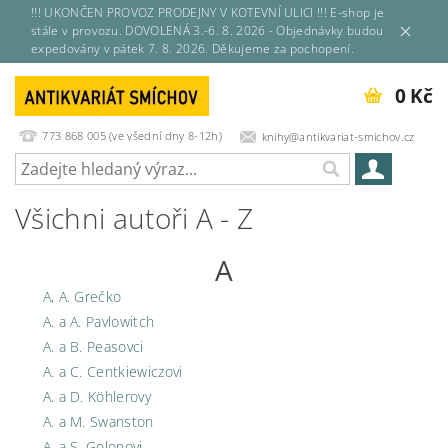
!!! UKONČEN PROVOZ PRODEJNY V KOTEVNÍ ULICI !!! E-shop je
stále v provozu. DOVOLENÁ 3.-6. 8. 2026 - Objednávky budou
expedovány v pátek 7. 8. 2026. Děkujeme za pochopení.
0 Kč
773 868 005 (ve všední dny 8-12h)
knihy@antikvariat-smichov.cz
Všichni autoři A - Z
A
A, A. Grečko
A. a A. Pavlowitch
A. a B. Peasovci
A. a C. Centkiewiczovi
A. a D. Köhlerovy
A. a M. Swanston
A. a S. Golonovi