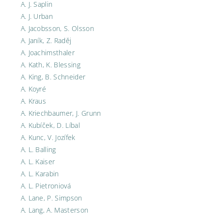
A. J. Saplin
A. J. Urban
A. Jacobsson, S. Olsson
A. Janík, Z. Raděj
A. Joachimsthaler
A. Kath, K. Blessing
A. King, B. Schneider
A. Koyré
A. Kraus
A. Kriechbaumer, J. Grunn
A. Kubíček, D. Líbal
A. Kunc, V. Jozífek
A. L. Balling
A. L. Kaiser
A. L. Karabin
A. L. Pietroniová
A. Lane, P. Simpson
A. Lang, A. Masterson