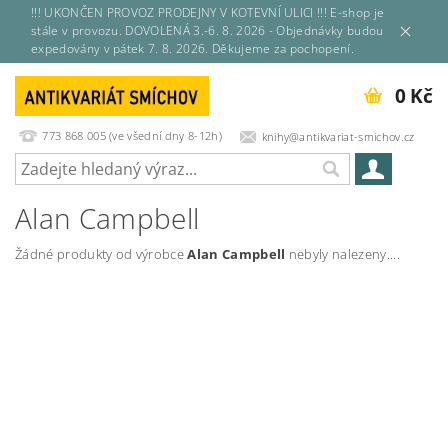
!!! UKONČEN PROVOZ PRODEJNY V KOTEVNÍ ULICI !!! E-shop je
stále v provozu. DOVOLENÁ 3.-6. 8. 2026 - Objednávky budou
expedovány v pátek 7. 8. 2026. Děkujeme za pochopení.
0 Kč
773 868 005 (ve všední dny 8-12h)
knihy@antikvariat-smichov.cz
Alan Campbell
Žádné produkty od výrobce
Alan Campbell
nebyly nalezeny....