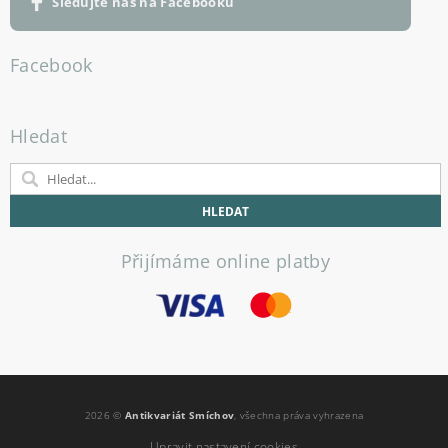
Sledujte nás na Facebooku
Facebook
Hledat
Přijímáme online platby
2026 ©
Antikvariát Smíchov
, všechna práva vyhrazena
Upravit nastavení cookies