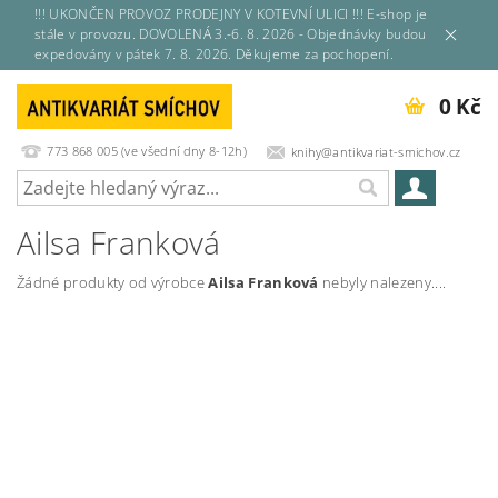
!!! UKONČEN PROVOZ PRODEJNY V KOTEVNÍ ULICI !!! E-shop je
stále v provozu. DOVOLENÁ 3.-6. 8. 2026 - Objednávky budou
expedovány v pátek 7. 8. 2026. Děkujeme za pochopení.
0 Kč
773 868 005 (ve všední dny 8-12h)
knihy@antikvariat-smichov.cz
Ailsa Franková
Žádné produkty od výrobce
Ailsa Franková
nebyly nalezeny....