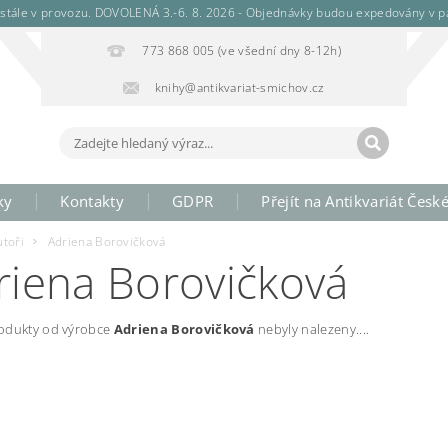
stále v provozu. DOVOLENÁ 3.-6. 8. 2026 - Objednávky budou expedovány v pá
773 868 005 (ve všední dny 8-12h)
knihy@antikvariat-smichov.cz
ky
Kontakty
GDPR
Přejít na Antikvariát Česk
utoři
Adriena Borovičková
riena Borovičková
odukty od výrobce
Adriena Borovičková
nebyly nalezeny....