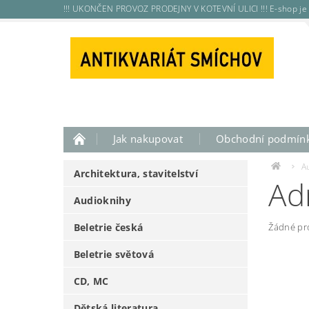
!!! UKONČEN PROVOZ PRODEJNY V KOTEVNÍ ULICI !!! E-shop je 
Jak nakupovat
Obchodní podmín
A
Architektura, stavitelství
Ad
Audioknihy
Beletrie česká
Žádné pr
Beletrie světová
CD, MC
Dětská literatura