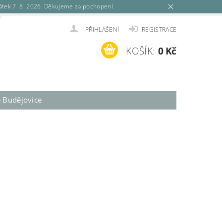
tek 7. 8. 2026. Děkujeme za pochopení.
PŘIHLÁŠENÍ
REGISTRACE
KOŠÍK:
0 Kč
é Budějovice