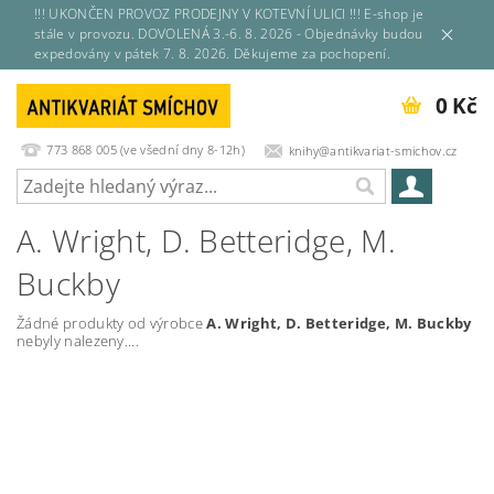
!!! UKONČEN PROVOZ PRODEJNY V KOTEVNÍ ULICI !!! E-shop je
stále v provozu. DOVOLENÁ 3.-6. 8. 2026 - Objednávky budou
expedovány v pátek 7. 8. 2026. Děkujeme za pochopení.
0 Kč
773 868 005 (ve všední dny 8-12h)
knihy@antikvariat-smichov.cz
A. Wright, D. Betteridge, M.
Buckby
Žádné produkty od výrobce
A. Wright, D. Betteridge, M. Buckby
nebyly nalezeny....