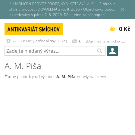
!!! UKONČEN PROVOZ PRODEJNY V KOTEVNÍ ULICI !!! E-shop je
stále v provozu. DOVOLENÁ 3.-6. 8. 2026 - Objednávky budou
expedovány v pátek 7. 8. 2026. Děkujeme za pochopení.
0 Kč
773 868 005 (ve všední dny 8-12h)
knihy@antikvariat-smichov.cz
A. M. Píša
Žádné produkty od výrobce
A. M. Píša
nebyly nalezeny....