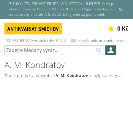
!!! UKONČEN PROVOZ PRODEJNY V KOTEVNÍ ULICI !!! E-shop je
stále v provozu. DOVOLENÁ 3.-6. 8. 2026 - Objednávky budou
expedovány v pátek 7. 8. 2026. Děkujeme za pochopení.
0 Kč
773 868 005 (ve všední dny 8-12h)
knihy@antikvariat-smichov.cz
A. M. Kondratov
Žádné produkty od výrobce
A. M. Kondratov
nebyly nalezeny....