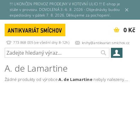
!!! UKONČEN PROVOZ PRODEJNY V KOTEVNÍ ULICI !!! E-shop je
stále v provozu. DOVOLENÁ 3.-6. 8. 2026 - Objednávky budou
expedovány v pátek 7. 8. 2026. Děkujeme za pochopení.
0 Kč
773 868 005 (ve všední dny 8-12h)
knihy@antikvariat-smichov.cz
A. de Lamartine
Žádné produkty od výrobce
A. de Lamartine
nebyly nalezeny....