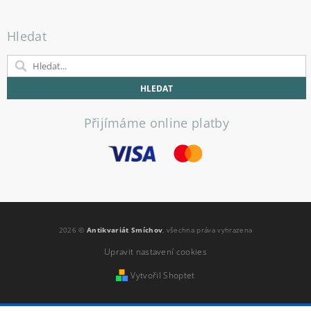
Hledat
Přijímáme online platby
2026 ©
Antikvariát Smíchov
, všechna práva vyhrazena
Upravit nastavení cookies
Vytvořil Shoptet