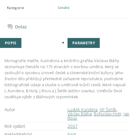
Kategorie
Umění
Dotaz
POPIS
PARAMETRY
Monografie malíře, ilustrátora a knižního grafika Václava Bláhy
seznamuje čtenáře na 175 stranách s tvorbou umělce, který se
zasloužil o vysokou úroveň české a slovenské knižní kultury. Jeho
životní dílo přibližují přehledně zařazené reprodukce, podrobné
bibliografické údaje a studie o umělcově tvůrčí cestě, které napsali
L.Kundera, B.Holý, J.Rous a J.Šetlík (editor svazku). Umělcův život
osvětluje výběr z Bláhových vzpomínkek.
Autor
Ludvík Kundera
,
Jiří Šetlík
,
Václav Bláha
,
Bohuslav Holý
,
Jan
Rous
Rok vydání
2007
Nakladatelství
Kant