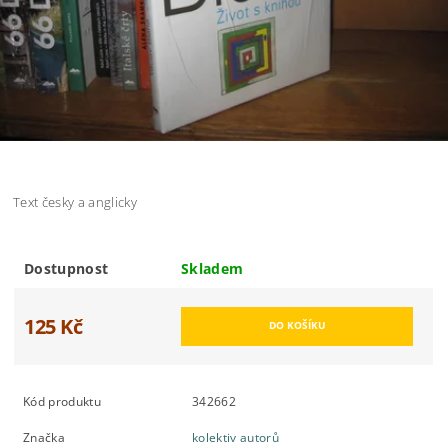
Text česky a anglicky
Dostupnost
Skladem
125 Kč
Kód produktu
342662
Značka
kolektiv autorů