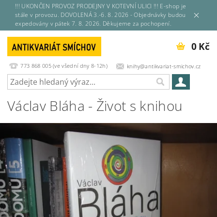
!!! UKONČEN PROVOZ PRODEJNY V KOTEVNÍ ULICI !!! E-shop je
stále v provozu. DOVOLENÁ 3.-6. 8. 2026 - Objednávky budou
expedovány v pátek 7. 8. 2026. Děkujeme za pochopení.
0 Kč
773 868 005 (ve všední dny 8-12h)
knihy@antikvariat-smichov.cz
Václav Bláha - Život s knihou