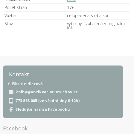
Počet stran
176
Vazba
celoplátěná s obálkou
Stav
výborný - zabalená v originální
fólii
Kontakt
Eliška Heidlerová
knihy
@
antikvariat-smichov.cz
773 868 005 (ve všední dny 8-12h)
Sledujte nás na Facebooku
Facebook