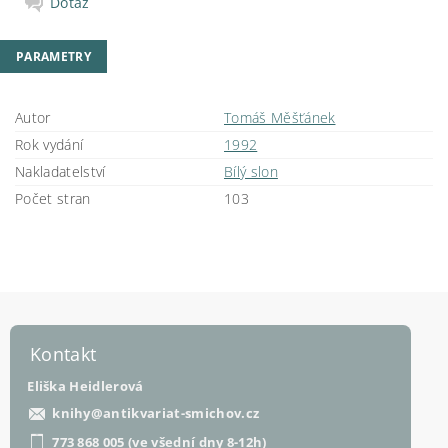
Dotaz
PARAMETRY
Autor
Tomáš Měšťánek
Rok vydání
1992
Nakladatelství
Bílý slon
Počet stran
103
Kontakt
Eliška Heidlerová
knihy
@
antikvariat-smichov.cz
773 868 005 (ve všední dny 8-12h)