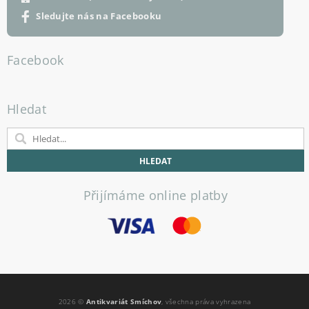
Sledujte nás na Facebooku
Facebook
Hledat
Přijímáme online platby
2026 ©
Antikvariát Smíchov
, všechna práva vyhrazena