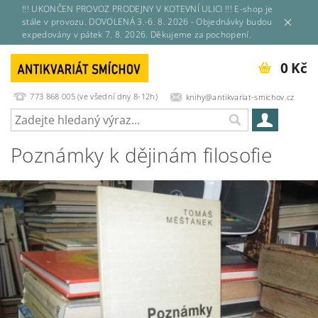
!!! UKONČEN PROVOZ PRODEJNY V KOTEVNÍ ULICI !!! E-shop je
stále v provozu. DOVOLENÁ 3.-6. 8. 2026 - Objednávky budou
expedovány v pátek 7. 8. 2026. Děkujeme za pochopení.
0 Kč
773 868 005 (ve všední dny 8-12h)
knihy@antikvariat-smichov.cz
Poznámky k dějinám filosofie