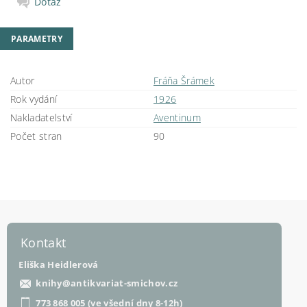
Dotaz
PARAMETRY
Autor
Fráňa Šrámek
Rok vydání
1926
Nakladatelství
Aventinum
Počet stran
90
Kontakt
Eliška Heidlerová
knihy
@
antikvariat-smichov.cz
773 868 005 (ve všední dny 8-12h)