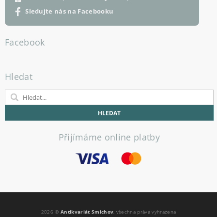
Sledujte nás na Facebooku
Facebook
Hledat
Přijímáme online platby
2026 ©
Antikvariát Smíchov
, všechna práva vyhrazena