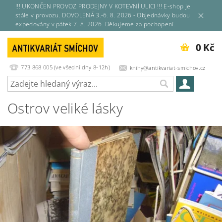
!!! UKONČEN PROVOZ PRODEJNY V KOTEVNÍ ULICI !!! E-shop je
stále v provozu. DOVOLENÁ 3.-6. 8. 2026 - Objednávky budou
expedovány v pátek 7. 8. 2026. Děkujeme za pochopení.
0 Kč
773 868 005 (ve všední dny 8-12h)
knihy@antikvariat-smichov.cz
Ostrov veliké lásky