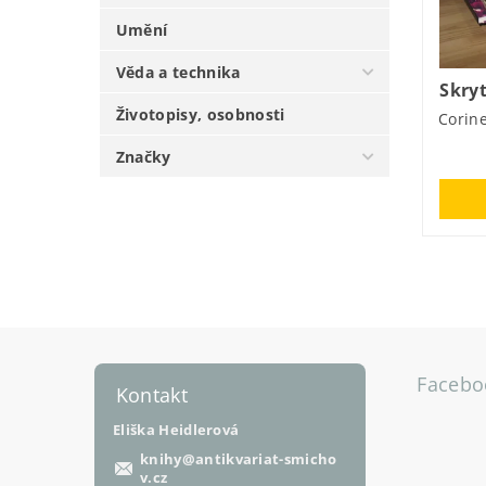
Umění
Věda a technika
Skryt
Životopisy, osobnosti
Corin
Značky
Facebo
Kontakt
Eliška Heidlerová
knihy
@
antikvariat-smicho
v.cz