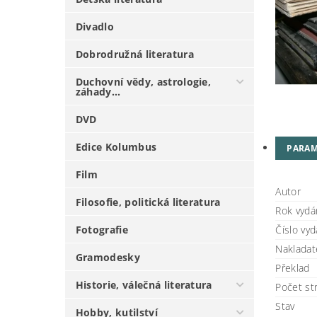
Divadlo
Dobrodružná literatura
Duchovní vědy, astrologie,
záhady...
DVD
Edice Kolumbus
PARAM
Film
Autor
Filosofie, politická literatura
Rok vydá
Fotografie
Číslo vyd
Nakladate
Gramodesky
Překlad
Historie, válečná literatura
Počet st
Stav
Hobby, kutilství