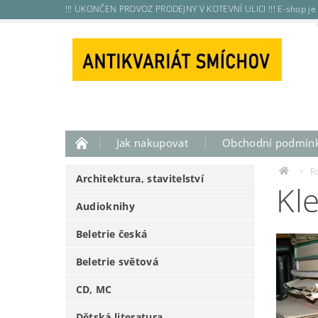
!!! UKONČEN PROVOZ PRODEJNY V KOTEVNÍ ULICI !!! E-shop je 
Jak nakupovat
Obchodní podmín
R
Architektura, stavitelství
Kl
Audioknihy
Beletrie česká
Beletrie světová
CD, MC
Dětská literatura