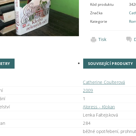
Kód produktu
342
Značka
Cat
Kategorie
Rom
Tisk
ETRY
SOUVISEJÍCÍ PRODUKTY
Catherine Coulterová
ní
2009
ání
1
lství
Alpress - Klokan
Lenka Faltejsková
ran
284
běžné opotřebení, prohnu