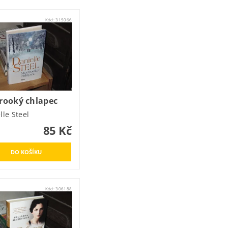
Kód:
315066
rooký chlapec
lle Steel
85 Kč
Kód:
306188