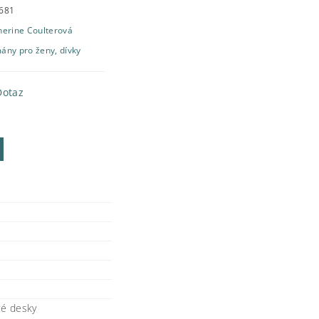
681
herine Coulterová
ány pro ženy, dívky
Dotaz
té desky