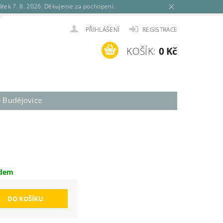
tek 7. 8. 2026. Děkujeme za pochopení.
PŘIHLÁŠENÍ
REGISTRACE
KOŠÍK:
0 Kč
é Budějovice
adem