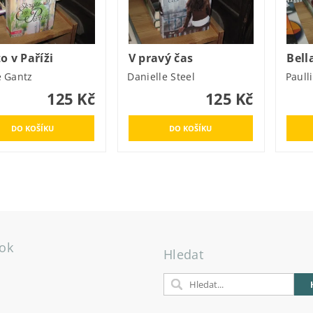
o v Paříži
V pravý čas
Bell
e Gantz
Danielle Steel
Paull
125 Kč
125 Kč
ok
Hledat