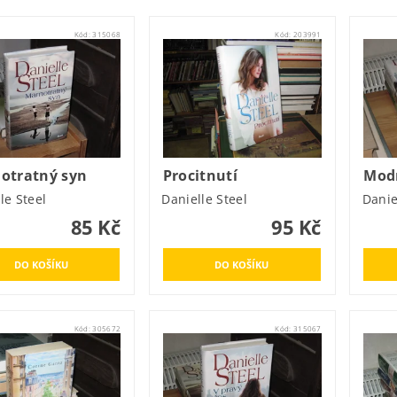
Kód:
315068
Kód:
203991
otratný syn
Procitnutí
Mod
le Steel
Danielle Steel
Danie
85 Kč
95 Kč
Kód:
305672
Kód:
315067