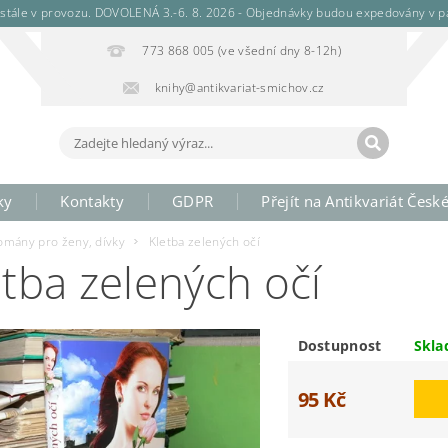
stále v provozu. DOVOLENÁ 3.-6. 8. 2026 - Objednávky budou expedovány v pá
773 868 005 (ve všední dny 8-12h)
knihy@antikvariat-smichov.cz
ky
Kontakty
GDPR
Přejít na Antikvariát Česk
omány pro ženy, dívky
Kletba zelených očí
etba zelených očí
Dostupnost
Skl
95 Kč