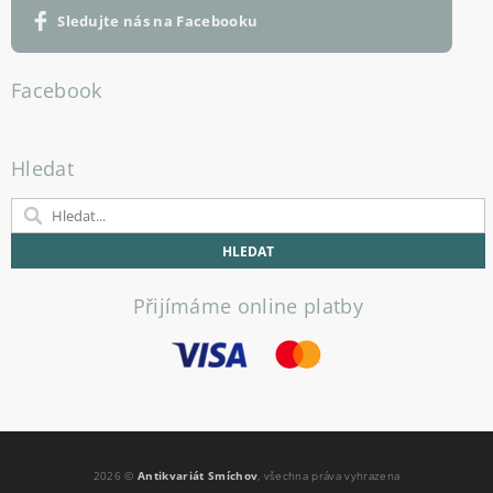
Sledujte nás na Facebooku
Facebook
Hledat
Přijímáme online platby
2026 ©
Antikvariát Smíchov
, všechna práva vyhrazena