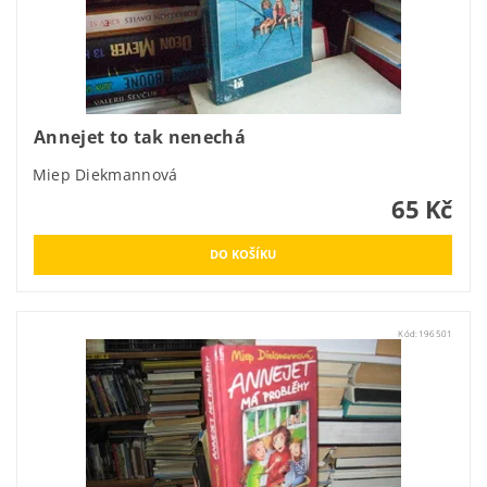
Annejet to tak nenechá
Miep Diekmannová
65 Kč
Kód:
196501