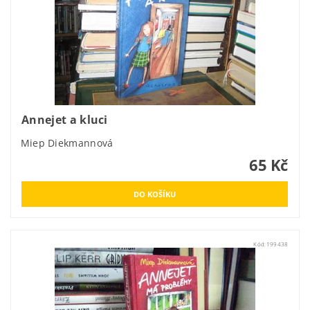
Annejet a kluci
Miep Diekmannová
65 Kč
Kód:
199438