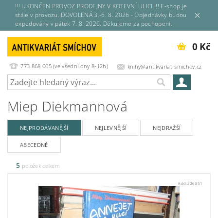
!!! UKONČEN PROVOZ PRODEJNY V KOTEVNÍ ULICI !!! E-shop je
stále v provozu. DOVOLENÁ 3.-6. 8. 2026 - Objednávky budou
expedovány v pátek 7. 8. 2026. Děkujeme za pochopení.
0 Kč
773 868 005 (ve všední dny 8-12h)
knihy@antikvariat-smichov.cz
Miep Diekmannová
NEJPRODÁVANĚJŠÍ
NEJLEVNĚJŠÍ
NEJDRAŽŠÍ
ABECEDNĚ
5
položek celkem
Kód:
206851