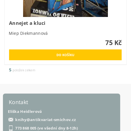
Annejet a kluci
Miep Diekmannová
75 Kč
5
položek celkem
Kontakt
Eliška Heidlerová
knihy
@
antikvariat-smichov.cz
773 868 005 (ve všední dny 8-12h)