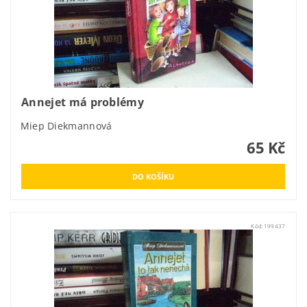
Annejet má problémy
Miep Diekmannová
65 Kč
Kód:
199437