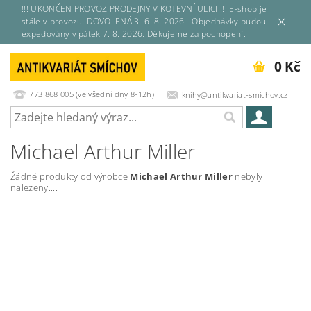
!!! UKONČEN PROVOZ PRODEJNY V KOTEVNÍ ULICI !!! E-shop je
stále v provozu. DOVOLENÁ 3.-6. 8. 2026 - Objednávky budou
expedovány v pátek 7. 8. 2026. Děkujeme za pochopení.
0 Kč
773 868 005 (ve všední dny 8-12h)
knihy@antikvariat-smichov.cz
Michael Arthur Miller
Žádné produkty od výrobce
Michael Arthur Miller
nebyly
nalezeny....