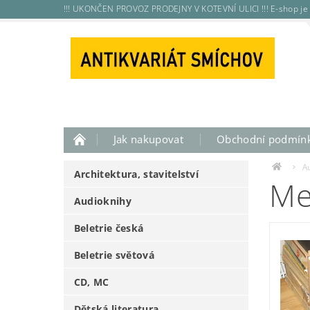
!!! UKONČEN PROVOZ PRODEJNY V KOTEVNÍ ULICI !!! E-shop je 
Jak nakupovat
Obchodní podmín
A
Architektura, stavitelství
Me
Audioknihy
Beletrie česká
Beletrie světová
CD, MC
Dětská literatura