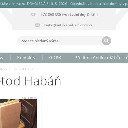
stále v provozu. DOVOLENÁ 3.-6. 8. 2026 - Objednávky budou expedovány v pá
773 868 005 (ve všední dny 8-12h)
knihy@antikvariat-smichov.cz
ky
Kontakty
GDPR
Přejít na Antikvariát Česk
utoři
Metod Habáň
tod Habáň
Kód:
341915