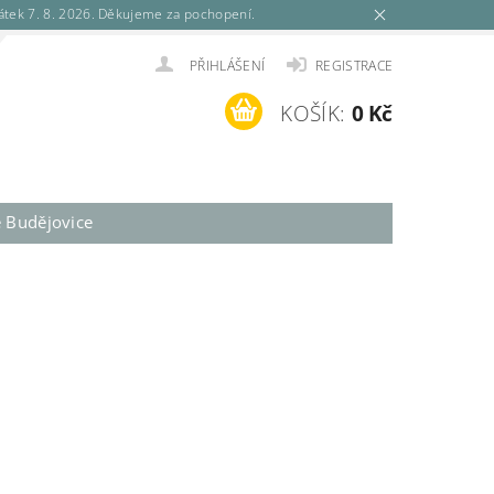
tek 7. 8. 2026. Děkujeme za pochopení.
PŘIHLÁŠENÍ
REGISTRACE
KOŠÍK:
0 Kč
é Budějovice