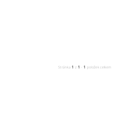
1
1
1
Stránka
z
-
položek celkem