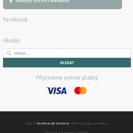
Sledujte nás na Facebooku
Facebook
Hledat
Přijímáme online platby
2026 ©
Antikvariát Smíchov
, všechna práva vyhrazena
Upravit nastavení cookies