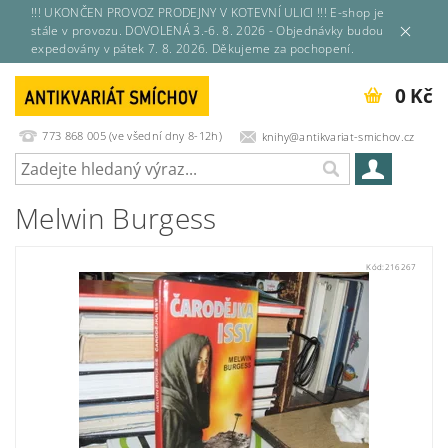
!!! UKONČEN PROVOZ PRODEJNY V KOTEVNÍ ULICI !!! E-shop je
stále v provozu. DOVOLENÁ 3.-6. 8. 2026 - Objednávky budou
expedovány v pátek 7. 8. 2026. Děkujeme za pochopení.
0 Kč
773 868 005 (ve všední dny 8-12h)
knihy@antikvariat-smichov.cz
Melwin Burgess
Kód:
216267