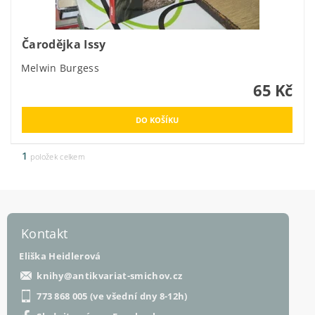
Čarodějka Issy
Melwin Burgess
65 Kč
1
položek celkem
Kontakt
Eliška Heidlerová
knihy
@
antikvariat-smichov.cz
773 868 005 (ve všední dny 8-12h)