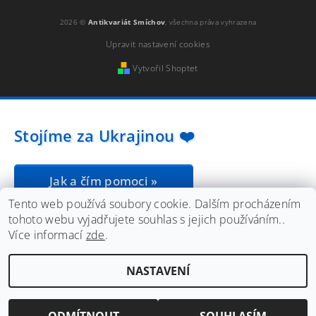
2026 ©
Antikvariát Smíchov
, všechna práva vyhrazena
Upravit nastavení cookies
Vytvořil Shoptet
Stojíme za Ukrajinou ❤️
Jak a čím pomoci »
Tento web používá soubory cookie. Dalším procházením
tohoto webu vyjadřujete souhlas s jejich používáním..
Více informací
zde
.
NASTAVENÍ