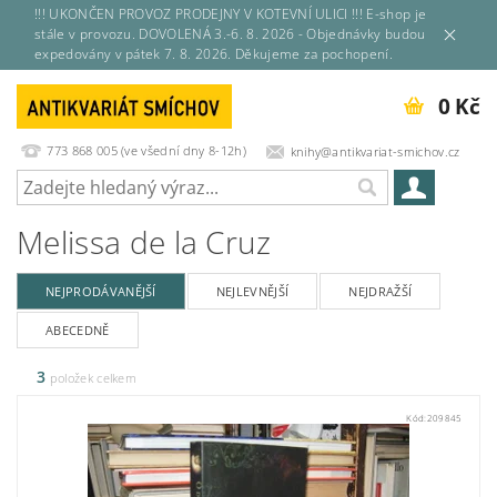
!!! UKONČEN PROVOZ PRODEJNY V KOTEVNÍ ULICI !!! E-shop je
stále v provozu. DOVOLENÁ 3.-6. 8. 2026 - Objednávky budou
expedovány v pátek 7. 8. 2026. Děkujeme za pochopení.
0 Kč
773 868 005 (ve všední dny 8-12h)
knihy@antikvariat-smichov.cz
Melissa de la Cruz
NEJPRODÁVANĚJŠÍ
NEJLEVNĚJŠÍ
NEJDRAŽŠÍ
ABECEDNĚ
3
položek celkem
Kód:
209845