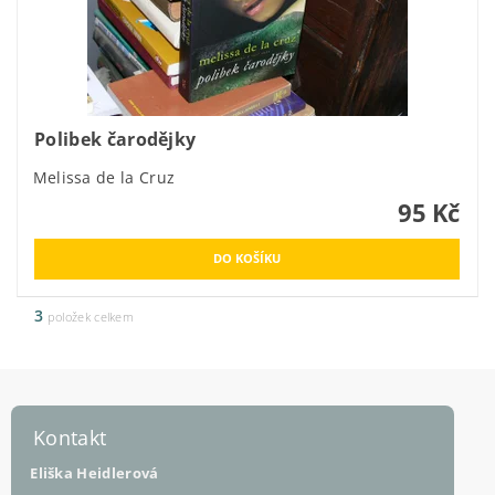
Polibek čarodějky
Melissa de la Cruz
95 Kč
3
položek celkem
Kontakt
Eliška Heidlerová