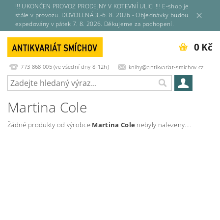
!!! UKONČEN PROVOZ PRODEJNY V KOTEVNÍ ULICI !!! E-shop je
stále v provozu. DOVOLENÁ 3.-6. 8. 2026 - Objednávky budou
expedovány v pátek 7. 8. 2026. Děkujeme za pochopení.
0 Kč
773 868 005 (ve všední dny 8-12h)
knihy@antikvariat-smichov.cz
Martina Cole
Žádné produkty od výrobce
Martina Cole
nebyly nalezeny....