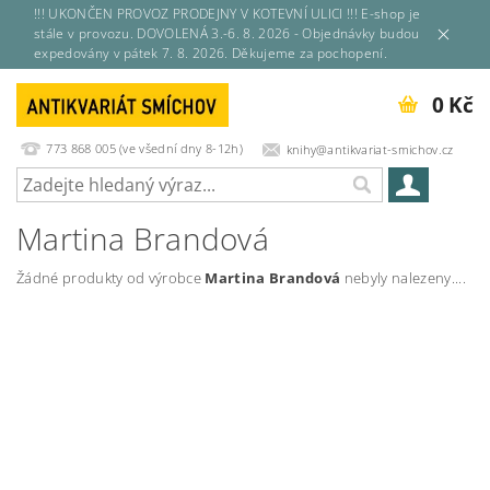
!!! UKONČEN PROVOZ PRODEJNY V KOTEVNÍ ULICI !!! E-shop je
stále v provozu. DOVOLENÁ 3.-6. 8. 2026 - Objednávky budou
expedovány v pátek 7. 8. 2026. Děkujeme za pochopení.
0 Kč
773 868 005 (ve všední dny 8-12h)
knihy@antikvariat-smichov.cz
Martina Brandová
Žádné produkty od výrobce
Martina Brandová
nebyly nalezeny....