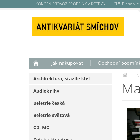
!!! UKONČEN PROVOZ PRODEJNY V KOTEVNÍ ULICI !!! E-shop je 
Jak nakupovat
Obchodní podmín
A
Architektura, stavitelství
Ma
Audioknihy
Beletrie česká
Beletrie světová
CD, MC
Dětská literatura