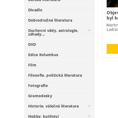
Divadlo
Obje
byl 
Dobrodružná literatura
Marti
Ladis
Duchovní vědy, astrologie,
záhady...
DVD
Edice Kolumbus
Film
Filosofie, politická literatura
Fotografie
Gramodesky
Historie, válečná literatura
Hobby, kutilství