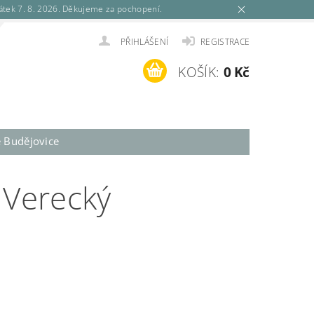
tek 7. 8. 2026. Děkujeme za pochopení.
PŘIHLÁŠENÍ
REGISTRACE
KOŠÍK:
0 Kč
é Budějovice
 Verecký