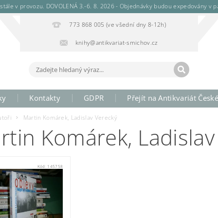
stále v provozu. DOVOLENÁ 3.-6. 8. 2026 - Objednávky budou expedovány v pá
773 868 005 (ve všední dny 8-12h)
knihy@antikvariat-smichov.cz
ky
Kontakty
GDPR
Přejít na Antikvariát Česk
utoři
Martin Komárek, Ladislav Verecký
rtin Komárek, Ladislav
Kód:
145758