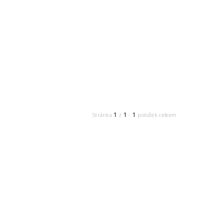
1
1
1
Stránka
z
-
položek celkem