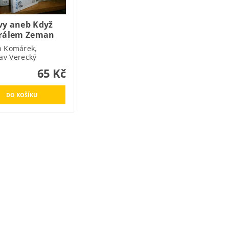
vy aneb Když
králem Zeman
n Komárek,
lav Verecký
65 Kč