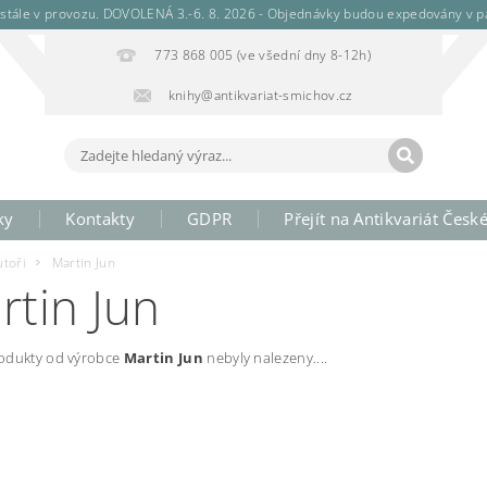
stále v provozu. DOVOLENÁ 3.-6. 8. 2026 - Objednávky budou expedovány v pá
773 868 005 (ve všední dny 8-12h)
knihy@antikvariat-smichov.cz
ky
Kontakty
GDPR
Přejít na Antikvariát Česk
utoři
Martin Jun
rtin Jun
odukty od výrobce
Martin Jun
nebyly nalezeny....