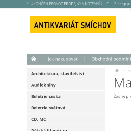
!!! UKONČEN PROVOZ PRODEJNY V KOTEVNÍ ULICI !!! E-shop je 
Jak nakupovat
Obchodní podmín
A
Architektura, stavitelství
Ma
Audioknihy
Beletrie česká
Žádné pr
Beletrie světová
CD, MC
Dětská literatura