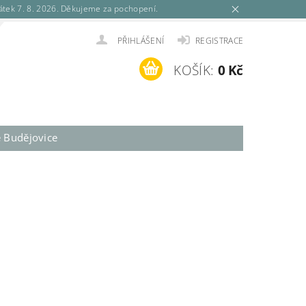
tek 7. 8. 2026. Děkujeme za pochopení.
PŘIHLÁŠENÍ
REGISTRACE
KOŠÍK:
0 Kč
é Budějovice