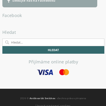
Sledujte nás na Facebooku
Facebook
Hledat
Přijímáme online platby
2026 ©
Antikvariát Smíchov
, všechna práva vyhrazena
Upravit nastavení cookies