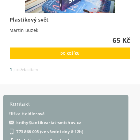
Plastikový svět
Martin Buzek
65 Kč
1
položek celkem
Kontakt
Eliška Heidlerová
knihy
@
antikvariat-smichov.cz
773 868 005 (ve všední dny 8-12h)