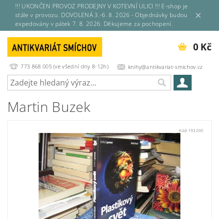
!!! UKONČEN PROVOZ PRODEJNY V KOTEVNÍ ULICI !!! E-shop je
stále v provozu. DOVOLENÁ 3.-6. 8. 2026 - Objednávky budou
expedovány v pátek 7. 8. 2026. Děkujeme za pochopení.
0 Kč
773 868 005 (ve všední dny 8-12h)
knihy@antikvariat-smichov.cz
Martin Buzek
Kód:
193200