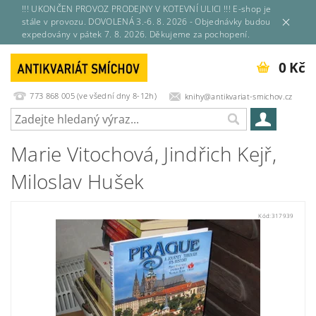
!!! UKONČEN PROVOZ PRODEJNY V KOTEVNÍ ULICI !!! E-shop je
stále v provozu. DOVOLENÁ 3.-6. 8. 2026 - Objednávky budou
expedovány v pátek 7. 8. 2026. Děkujeme za pochopení.
0 Kč
773 868 005 (ve všední dny 8-12h)
knihy@antikvariat-smichov.cz
Marie Vitochová, Jindřich Kejř,
Miloslav Hušek
Kód:
317939