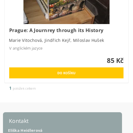
Prague: A Journrey through its History
Marie Vitochová, Jindřich Kejř, Miloslav Hušek
V anglickém jazyce
85 Kč
1
položek celkem
Kontakt
Eliška Heidlerová