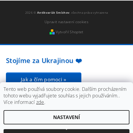
2026 ©
Antikvariát Smíchov
, všechna práva vyhrazena
Upravit nastavení cookies
Vytvořil Shoptet
Stojíme za Ukrajinou ❤️
Jak a čím pomoci »
Tento web používá soubory cookie. Dalším procházením
tohoto webu vyjadřujete souhlas s jejich používáním..
Více informací
zde
.
NASTAVENÍ