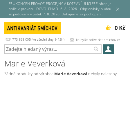
!!! UKONČEN PROVOZ PRODEJNY V KOTEVNÍ ULICI !!! E-shop je
stále v provozu. DOVOLENÁ 3.-6. 8. 2026 - Objednávky budou
expedovány v pátek 7. 8. 2026. Děkujeme za pochopení.
0 Kč
773 868 005 (ve všední dny 8-12h)
knihy@antikvariat-smichov.cz
Marie Veverková
Žádné produkty od výrobce
Marie Veverková
nebyly nalezeny....