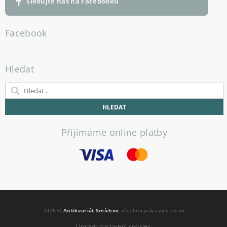
Sledujte nás na Facebooku
Facebook
Hledat
Přijímáme online platby
2026 ©
Antikvariát Smíchov
, všechna práva vyhrazena
Upravit nastavení cookies