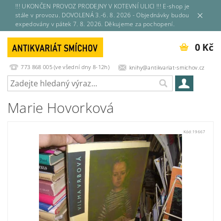
!!! UKONČEN PROVOZ PRODEJNY V KOTEVNÍ ULICI !!! E-shop je
stále v provozu. DOVOLENÁ 3.-6. 8. 2026 - Objednávky budou
expedovány v pátek 7. 8. 2026. Děkujeme za pochopení.
0 Kč
773 868 005 (ve všední dny 8-12h)
knihy@antikvariat-smichov.cz
Marie Hovorková
Kód:
19667