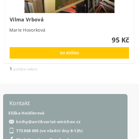
Vilma Vrbová
Marie Hovorková
95 Kč
1
položek celkem
Kontakt
Eliška Heidlerová
knihy
@
antikvariat-smichov.cz
773 868 005 (ve všední dny 8-12h)