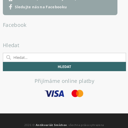
Sledujte nás na Facebooku
Facebook
Hledat
Přijímáme online platby
2026 ©
Antikvariát Smíchov
, všechna práva vyhrazena