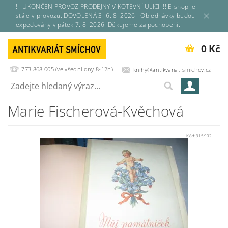
!!! UKONČEN PROVOZ PRODEJNY V KOTEVNÍ ULICI !!! E-shop je
stále v provozu. DOVOLENÁ 3.-6. 8. 2026 - Objednávky budou
expedovány v pátek 7. 8. 2026. Děkujeme za pochopení.
0 Kč
773 868 005 (ve všední dny 8-12h)
knihy@antikvariat-smichov.cz
Marie Fischerová-Kvěchová
Kód:
315902