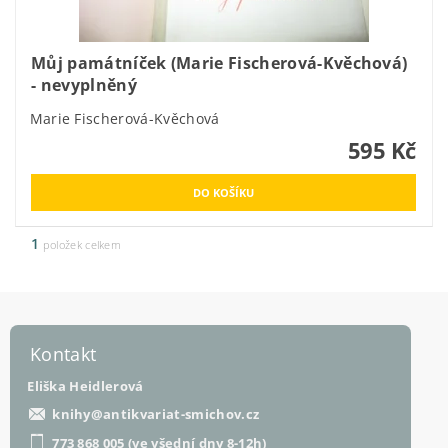
Můj památníček (Marie Fischerová-Kvěchová)
- nevyplněný
Marie Fischerová-Kvěchová
595 Kč
1
položek celkem
Kontakt
Eliška Heidlerová
knihy
@
antikvariat-smichov.cz
773 868 005 (ve všední dny 8-12h)