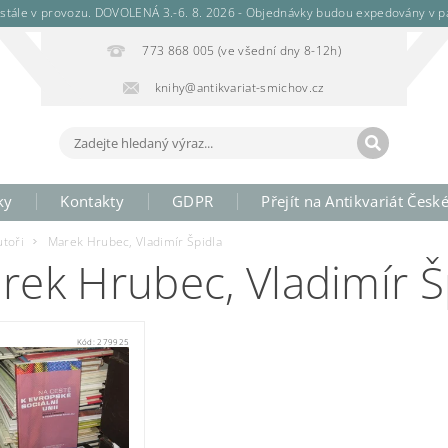
stále v provozu. DOVOLENÁ 3.-6. 8. 2026 - Objednávky budou expedovány v pá
773 868 005 (ve všední dny 8-12h)
knihy@antikvariat-smichov.cz
ky
Kontakty
GDPR
Přejít na Antikvariát Česk
utoři
Marek Hrubec, Vladimír Špidla
rek Hrubec, Vladimír Š
Kód:
279925