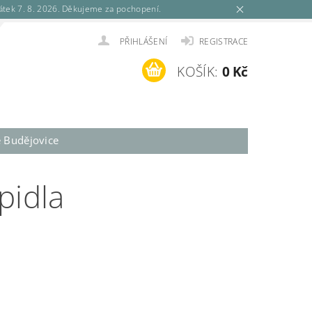
tek 7. 8. 2026. Děkujeme za pochopení.
PŘIHLÁŠENÍ
REGISTRACE
KOŠÍK:
0 Kč
é Budějovice
pidla