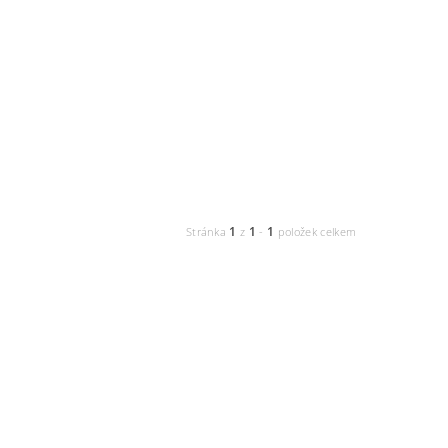
1
1
1
Stránka
z
-
položek celkem