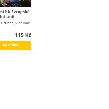
estě k Evropské
lní unii
 Hrubec, Vladimír
a
115 Kč