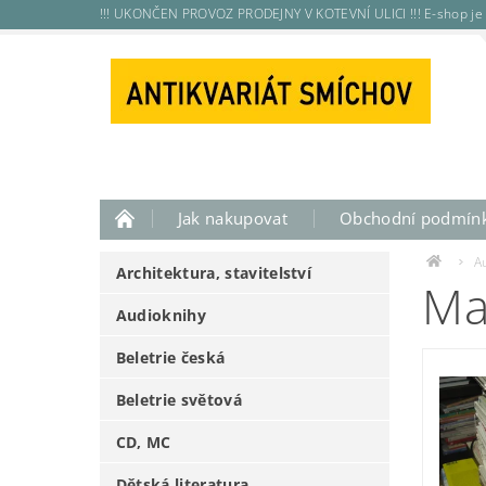
!!! UKONČEN PROVOZ PRODEJNY V KOTEVNÍ ULICI !!! E-shop je 
Jak nakupovat
Obchodní podmín
A
Architektura, stavitelství
Ma
Audioknihy
Beletrie česká
Beletrie světová
CD, MC
Dětská literatura