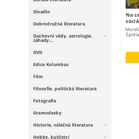
Divadlo
Na c
sociá
Dobrodružná literatura
Marek
Špidl
Duchovní vědy, astrologie,
záhady...
DVD
Edice Kolumbus
Film
Filosofie, politická literatura
Fotografie
Gramodesky
Historie, válečná literatura
Hobby, kutilství