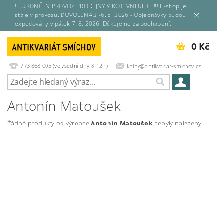
!!! UKONČEN PROVOZ PRODEJNY V KOTEVNÍ ULICI !!! E-shop je
stále v provozu. DOVOLENÁ 3.-6. 8. 2026 - Objednávky budou
expedovány v pátek 7. 8. 2026. Děkujeme za pochopení.
0 Kč
773 868 005 (ve všední dny 8-12h)
knihy@antikvariat-smichov.cz
Antonín Matoušek
Žádné produkty od výrobce
Antonín Matoušek
nebyly nalezeny....