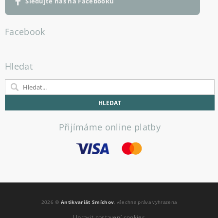
Sledujte nás na Facebooku
Facebook
Hledat
Přijímáme online platby
2026 ©
Antikvariát Smíchov
, všechna práva vyhrazena
Upravit nastavení cookies