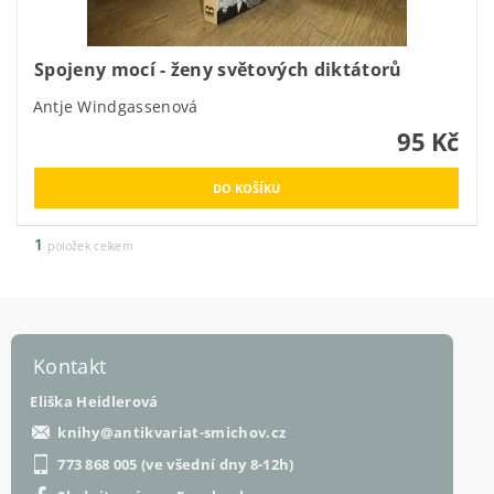
Spojeny mocí - ženy světových diktátorů
Antje Windgassenová
95 Kč
1
položek celkem
Kontakt
Eliška Heidlerová
knihy
@
antikvariat-smichov.cz
773 868 005 (ve všední dny 8-12h)