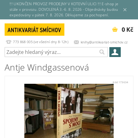
!!! UKONČEN PROVOZ PRODEJNY V KOTEVNÍ ULICI !!! E-shop je
stále v provozu. DOVOLENÁ 3.-6. 8. 2026 - Objednávky budou
expedovány v pátek 7. 8. 2026. Děkujeme za pochopení.
0 Kč
773 868 005 (ve všední dny 8-12h)
knihy@antikvariat-smichov.cz
Antje Windgassenová
Kód:
173634