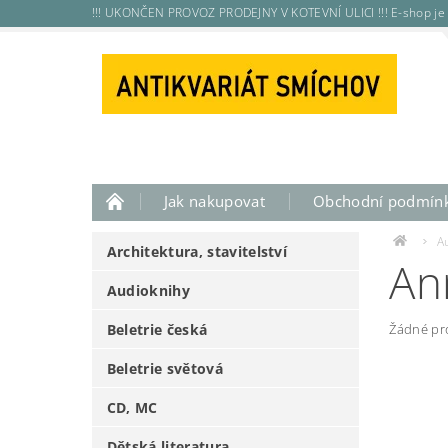
!!! UKONČEN PROVOZ PRODEJNY V KOTEVNÍ ULICI !!! E-shop je 
Jak nakupovat
Obchodní podmín
A
Architektura, stavitelství
An
Audioknihy
Beletrie česká
Žádné pr
Beletrie světová
CD, MC
Dětská literatura