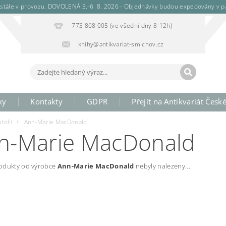
stále v provozu. DOVOLENÁ 3.-6. 8. 2026 - Objednávky budou expedovány v pá
773 868 005 (ve všední dny 8-12h)
knihy@antikvariat-smichov.cz
ky
Kontakty
GDPR
Přejít na Antikvariát Česk
utoři
Ann-Marie MacDonald
n-Marie MacDonald
odukty od výrobce
Ann-Marie MacDonald
nebyly nalezeny....