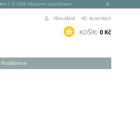
tek 7. 8. 2026. Děkujeme za pochopení.
PŘIHLÁŠENÍ
REGISTRACE
KOŠÍK:
0 Kč
é Budějovice