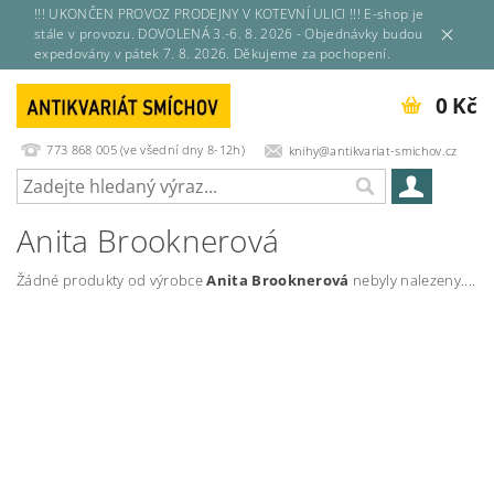
!!! UKONČEN PROVOZ PRODEJNY V KOTEVNÍ ULICI !!! E-shop je
stále v provozu. DOVOLENÁ 3.-6. 8. 2026 - Objednávky budou
expedovány v pátek 7. 8. 2026. Děkujeme za pochopení.
0 Kč
773 868 005 (ve všední dny 8-12h)
knihy@antikvariat-smichov.cz
Anita Brooknerová
Žádné produkty od výrobce
Anita Brooknerová
nebyly nalezeny....