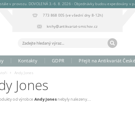
stále v provozu. DOVOLENÁ 3.-6. 8. 2026 - Objednávky budou expedovány v pá
773 868 005 (ve všední dny 8-12h)
knihy@antikvariat-smichov.cz
ky
Kontakty
GDPR
Přejít na Antikvariát Česk
utoři
Andy Jones
dy Jones
odukty od výrobce
Andy Jones
nebyly nalezeny....