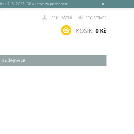
tek 7. 8. 2026. Děkujeme za pochopení.
PŘIHLÁŠENÍ
REGISTRACE
KOŠÍK:
0 Kč
é Budějovice