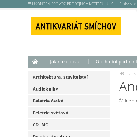
!!! UKONČEN PROVOZ PRODEJNY V KOTEVNÍ ULICI !!! E-shop je 
Jak nakupovat
Obchodní podmín
A
Architektura, stavitelství
An
Audioknihy
Beletrie česká
Žádné pr
Beletrie světová
CD, MC
Dětská literatura