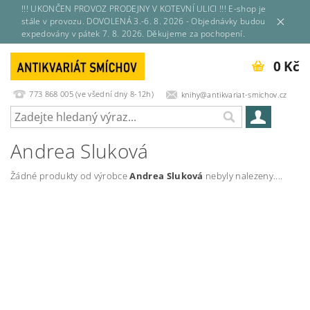
!!! UKONČEN PROVOZ PRODEJNY V KOTEVNÍ ULICI !!! E-shop je
stále v provozu. DOVOLENÁ 3.-6. 8. 2026 - Objednávky budou
expedovány v pátek 7. 8. 2026. Děkujeme za pochopení.
0 Kč
773 868 005 (ve všední dny 8-12h)
knihy@antikvariat-smichov.cz
Andrea Sluková
Žádné produkty od výrobce
Andrea Sluková
nebyly nalezeny....