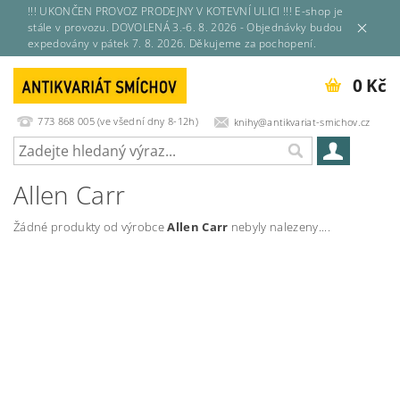
!!! UKONČEN PROVOZ PRODEJNY V KOTEVNÍ ULICI !!! E-shop je
stále v provozu. DOVOLENÁ 3.-6. 8. 2026 - Objednávky budou
expedovány v pátek 7. 8. 2026. Děkujeme za pochopení.
0 Kč
773 868 005 (ve všední dny 8-12h)
knihy@antikvariat-smichov.cz
Allen Carr
Žádné produkty od výrobce
Allen Carr
nebyly nalezeny....