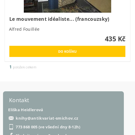
Le mouvement idéaliste... (francouzsky)
Alfred Fouillée
435 Kč
1
položek celkem
Kontakt
Eliška Heidlerová
knihy
@
antikvariat-smichov.cz
773 868 005 (ve všední dny 8-12h)