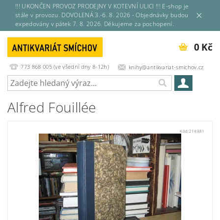
!!! UKONČEN PROVOZ PRODEJNY V KOTEVNÍ ULICI !!! E-shop je
stále v provozu. DOVOLENÁ 3.-6. 8. 2026 - Objednávky budou
expedovány v pátek 7. 8. 2026. Děkujeme za pochopení.
0 Kč
773 868 005 (ve všední dny 8-12h)
knihy@antikvariat-smichov.cz
Alfred Fouillée
Kód:
214981