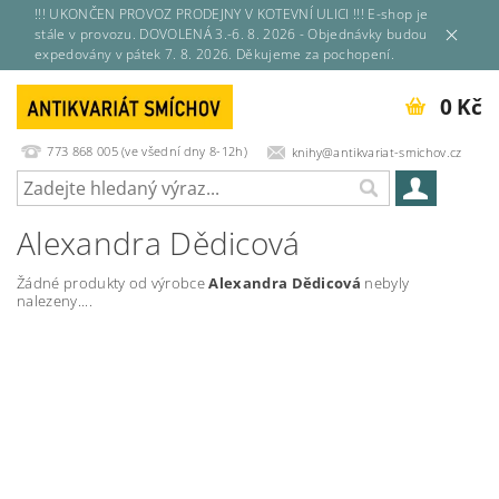
!!! UKONČEN PROVOZ PRODEJNY V KOTEVNÍ ULICI !!! E-shop je
stále v provozu. DOVOLENÁ 3.-6. 8. 2026 - Objednávky budou
expedovány v pátek 7. 8. 2026. Děkujeme za pochopení.
0 Kč
773 868 005 (ve všední dny 8-12h)
knihy@antikvariat-smichov.cz
Alexandra Dědicová
Žádné produkty od výrobce
Alexandra Dědicová
nebyly
nalezeny....