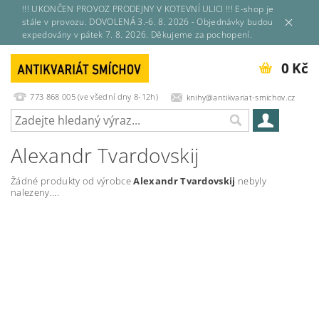
!!! UKONČEN PROVOZ PRODEJNY V KOTEVNÍ ULICI !!! E-shop je
stále v provozu. DOVOLENÁ 3.-6. 8. 2026 - Objednávky budou
expedovány v pátek 7. 8. 2026. Děkujeme za pochopení.
0 Kč
773 868 005 (ve všední dny 8-12h)
knihy@antikvariat-smichov.cz
Alexandr Tvardovskij
Žádné produkty od výrobce
Alexandr Tvardovskij
nebyly
nalezeny....