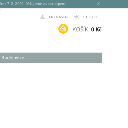
tek 7. 8. 2026. Děkujeme za pochopení.
PŘIHLÁŠENÍ
REGISTRACE
KOŠÍK:
0 Kč
é Budějovice