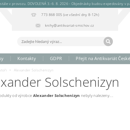
stále v provozu. DOVOLENÁ 3.-6. 8. 2026 - Objednávky budou expedovány v pá
773 868 005 (ve všední dny 8-12h)
knihy@antikvariat-smichov.cz
ky
Kontakty
GDPR
Přejít na Antikvariát Česk
utoři
Alexander Solschenizyn
exander Solschenizyn
odukty od výrobce
Alexander Solschenizyn
nebyly nalezeny....