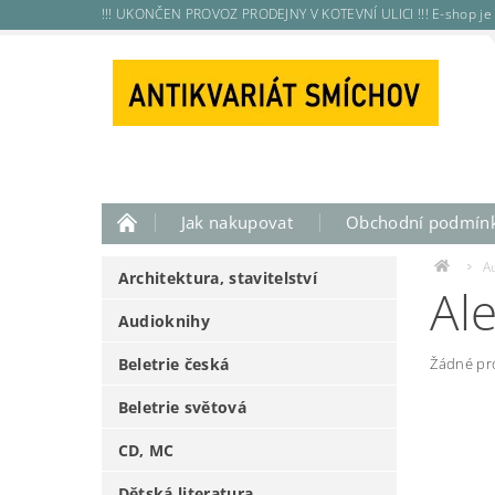
!!! UKONČEN PROVOZ PRODEJNY V KOTEVNÍ ULICI !!! E-shop je 
Jak nakupovat
Obchodní podmín
A
Architektura, stavitelství
Al
Audioknihy
Beletrie česká
Žádné pr
Beletrie světová
CD, MC
Dětská literatura