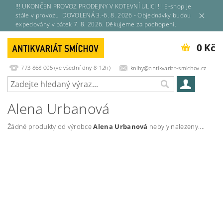
!!! UKONČEN PROVOZ PRODEJNY V KOTEVNÍ ULICI !!! E-shop je
stále v provozu. DOVOLENÁ 3.-6. 8. 2026 - Objednávky budou
expedovány v pátek 7. 8. 2026. Děkujeme za pochopení.
0 Kč
773 868 005 (ve všední dny 8-12h)
knihy@antikvariat-smichov.cz
Alena Urbanová
Žádné produkty od výrobce
Alena Urbanová
nebyly nalezeny....