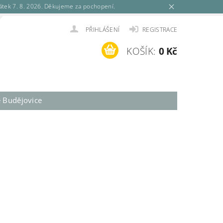
tek 7. 8. 2026. Děkujeme za pochopení.
PŘIHLÁŠENÍ
REGISTRACE
KOŠÍK:
0 Kč
é Budějovice