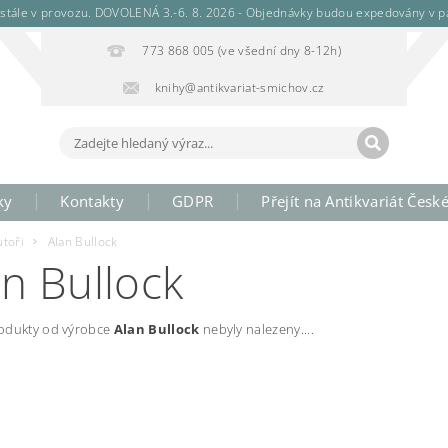
stále v provozu. DOVOLENÁ 3.-6. 8. 2026 - Objednávky budou expedovány v pá
773 868 005 (ve všední dny 8-12h)
knihy@antikvariat-smichov.cz
ky
Kontakty
GDPR
Přejít na Antikvariát Česk
utoři
Alan Bullock
an Bullock
odukty od výrobce
Alan Bullock
nebyly nalezeny....