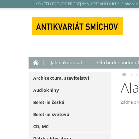
!!! UKONČEN PROVOZ PRODEJNY V KOTEVNÍ ULICI !!! E-shop je 
Jak nakupovat
Obchodní podmín
A
Architektura, stavitelství
Al
Audioknihy
Beletrie česká
Žádné pr
Beletrie světová
CD, MC
Dětská literatura