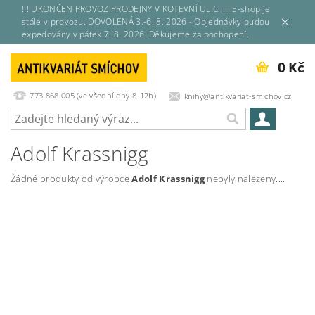
!!! UKONČEN PROVOZ PRODEJNY V KOTEVNÍ ULICI !!! E-shop je
stále v provozu. DOVOLENÁ 3.-6. 8. 2026 - Objednávky budou
expedovány v pátek 7. 8. 2026. Děkujeme za pochopení.
0 Kč
773 868 005 (ve všední dny 8-12h)
knihy@antikvariat-smichov.cz
Adolf Krassnigg
Žádné produkty od výrobce
Adolf Krassnigg
nebyly nalezeny....