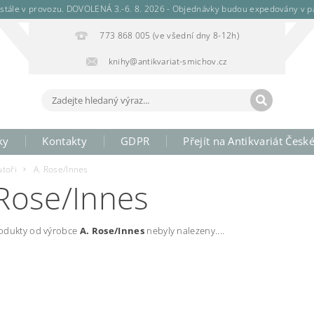
stále v provozu. DOVOLENÁ 3.-6. 8. 2026 - Objednávky budou expedovány v pá
773 868 005 (ve všední dny 8-12h)
knihy@antikvariat-smichov.cz
ky
Kontakty
GDPR
Přejít na Antikvariát Česk
utoři
A. Rose/Innes
 Rose/Innes
odukty od výrobce
A. Rose/Innes
nebyly nalezeny....