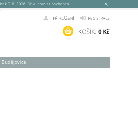
tek 7. 8. 2026. Děkujeme za pochopení.
PŘIHLÁŠENÍ
REGISTRACE
KOŠÍK:
0 Kč
é Budějovice