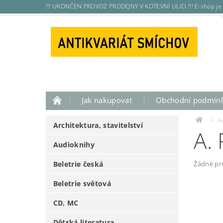
!!! UKONČEN PROVOZ PRODEJNY V KOTEVNÍ ULICI !!! E-shop je 
Jak nakupovat
Obchodní podmín
A
Architektura, stavitelství
A.
Audioknihy
Beletrie česká
Žádné pr
Beletrie světová
CD, MC
Dětská literatura