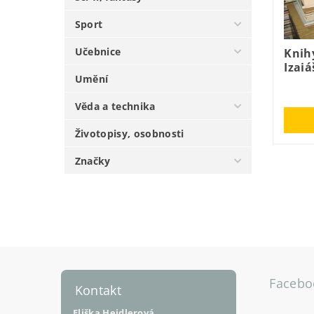
Sport
Učebnice
Knihy
Izaiá
Umění
Věda a technika
Životopisy, osobnosti
Značky
Facebo
Kontakt
Eliška Heidlerová