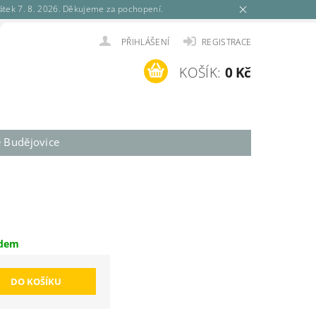
tek 7. 8. 2026. Děkujeme za pochopení.
PŘIHLÁŠENÍ
REGISTRACE
KOŠÍK:
0 Kč
é Budějovice
adem