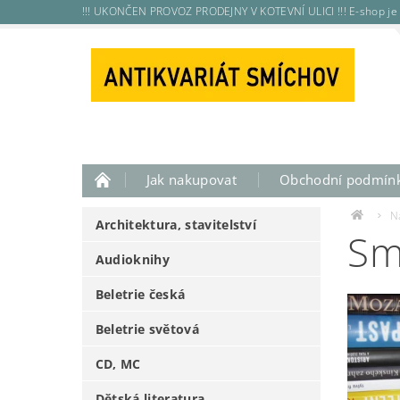
!!! UKONČEN PROVOZ PRODEJNY V KOTEVNÍ ULICI !!! E-shop je 
Jak nakupovat
Obchodní podmín
N
Architektura, stavitelství
Sm
Audioknihy
Beletrie česká
Beletrie světová
CD, MC
Dětská literatura