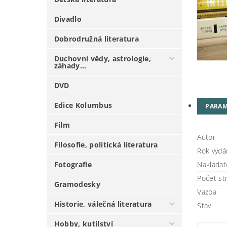
Divadlo
Dobrodružná literatura
Duchovní vědy, astrologie,
záhady...
DVD
Edice Kolumbus
PARAM
Film
Autor
Filosofie, politická literatura
Rok vydá
Fotografie
Nakladate
Počet st
Gramodesky
Vazba
Historie, válečná literatura
Stav
Hobby, kutilství