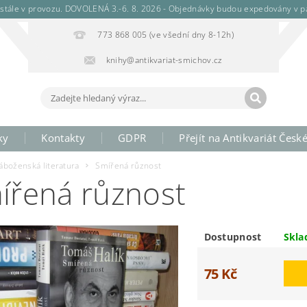
stále v provozu. DOVOLENÁ 3.-6. 8. 2026 - Objednávky budou expedovány v pá
773 868 005 (ve všední dny 8-12h)
knihy@antikvariat-smichov.cz
ky
Kontakty
GDPR
Přejít na Antikvariát Česk
áboženská literatura
Smířená různost
ířená různost
Dostupnost
Skl
75 Kč