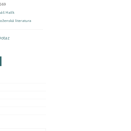
669
áš Halík
oženská literatura
Dotaz