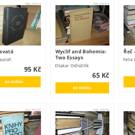
Kód:
342615
Kód:
339319
 svatá
Wyclif and Bohemia:
Řeč 
Two Essays
autoři
Felix
Otakar Odložilík
95 Kč
65 Kč
Kód:
341247
Kód:
339476