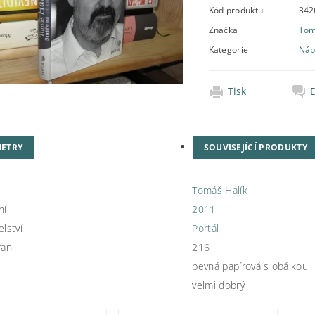
Kód produktu
342
Značka
Tom
Kategorie
Náb
Tisk
ETRY
SOUVISEJÍCÍ PRODUKTY
Tomáš Halík
ní
2011
lství
Portál
ran
216
pevná papírová s obálkou
velmi dobrý