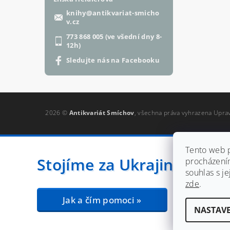
knihy
@
antikvariat-smicho
v.cz
773 868 005 (ve všední dny 8-
12h)
Sledujte nás na Facebooku
2026 ©
Antikvariát Smíchov
, všechna práva vyhrazena
Uprav
Tento web p
Stojíme za Ukrajinou ❤️
procházení
souhlas s je
zde
.
Jak a čím pomoci »
NASTAVE