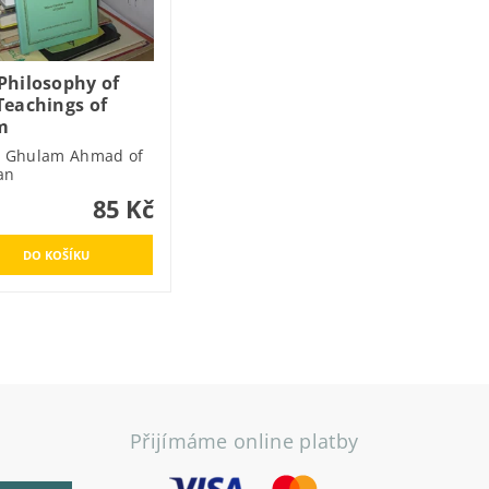
Philosophy of
Teachings of
m
a Ghulam Ahmad of
an
85 Kč
Přijímáme online platby