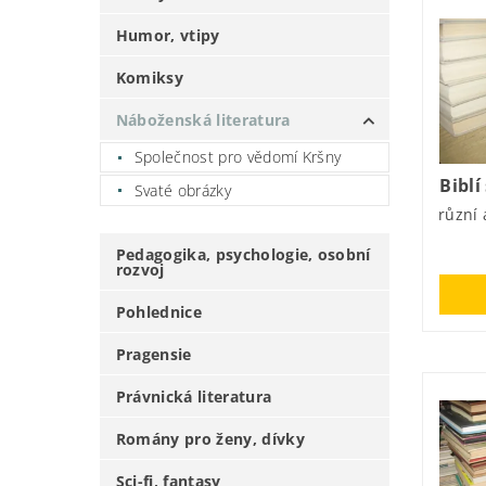
Humor, vtipy
Komiksy
Náboženská literatura
Společnost pro vědomí Kršny
Biblí
Svaté obrázky
různí 
Pedagogika, psychologie, osobní
rozvoj
Pohlednice
Pragensie
Právnická literatura
Romány pro ženy, dívky
Sci-fi, fantasy