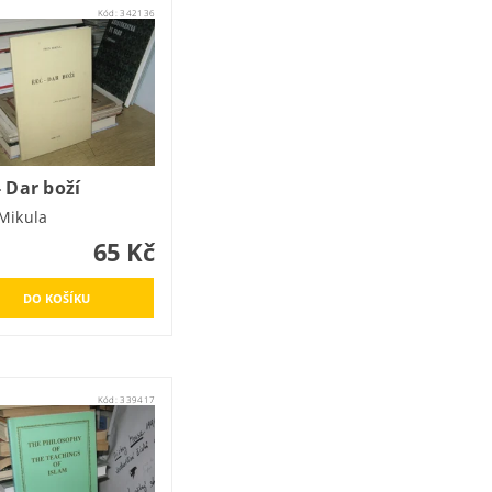
Kód:
342136
- Dar boží
 Mikula
65 Kč
Kód:
339417