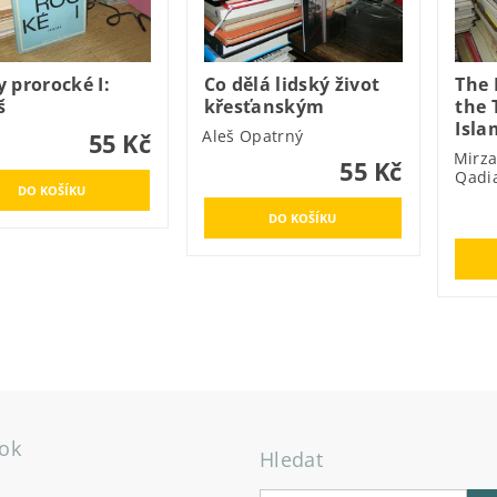
 prorocké I:
Co dělá lidský život
The 
š
křesťanským
the 
Isla
Aleš Opatrný
55 Kč
Mirz
55 Kč
Qadi
ok
Hledat